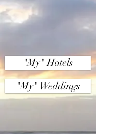
"My" Hotels
"My" Weddings