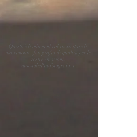
Questo è il mio modo di raccontare il
matrimonio, fotografia di qualità per le
vostre emozioni:
nunziobellinifotografo.it